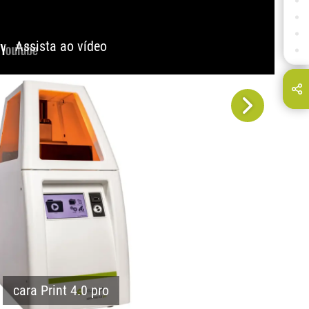
REFERÊNCIAS
ESPECIFICAÇÕES
DOWNLOADS
Assista ao vídeo
PRODUTOS RELACIONADOS
a página em:
E-Mail
cara Print 4.0 pro