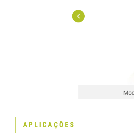
Modelo para impla
Mod
M
APLICAÇÕES