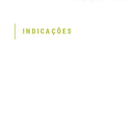
INDICAÇÕES
1
2
3
4