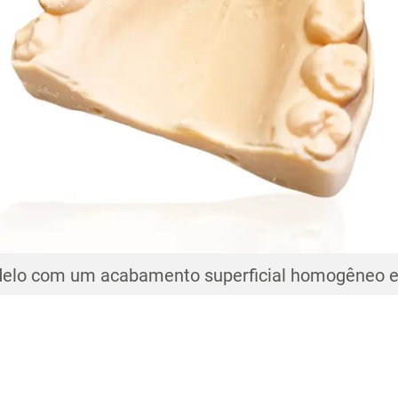
nte com perfeita adaptação, margens e contatos a
elo com um acabamento superficial homogêneo e 
odelo troquelizado com detalhes finos de superfíc
Modelo articulado