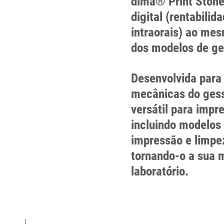
dima® Print Stone
digital (rentabili
intraorais) ao me
dos modelos de ges
Desenvolvida para 
mecânicas do gess
versátil para impr
incluindo modelos 
impressão e limpe
tornando-o a sua m
laboratório.