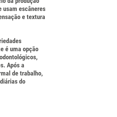
cio da produção
que usam escâneres
ensação e textura
priedades
ge é uma opção
 odontológicos,
es. Após a
mal de trabalho,
diárias do