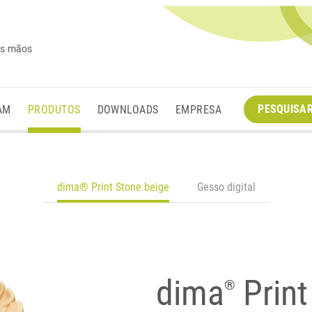
es mãos
PESQUISA
AM
PRODUTOS
DOWNLOADS
EMPRESA
dima® Print Stone beige
Gesso digital
dima
Print
®