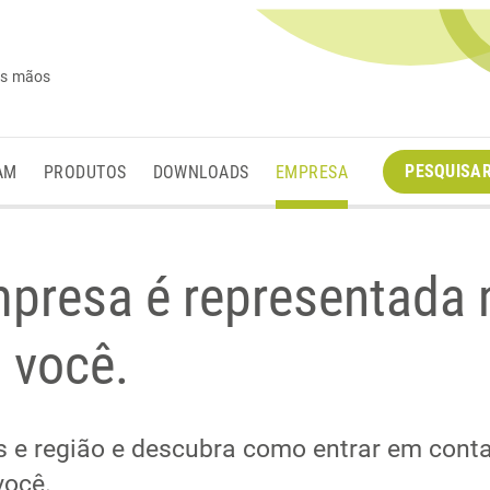
es mãos
PESQUISA
AM
PRODUTOS
DOWNLOADS
EMPRESA
presa é representada
 você.
ís e região e descubra como entrar em con
você.