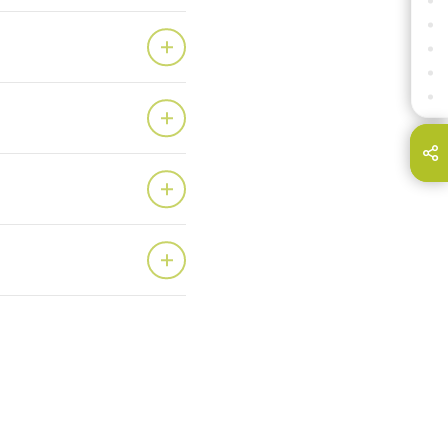
EUROPA (SUDESTE)
ESTADOS INDEPENDENTES
ORIENTE MÉDIO & ÁFRICA
ÁSIA
OCEANIA
a página em:
E-Mail