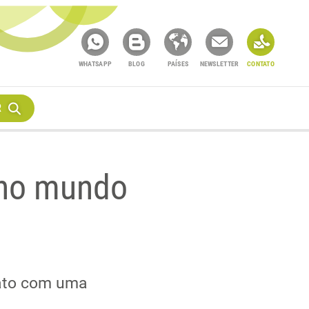
WHATSAPP
BLOG
PAÍSES
NEWSLETTER
CONTATO
R
 no mundo
tato com uma