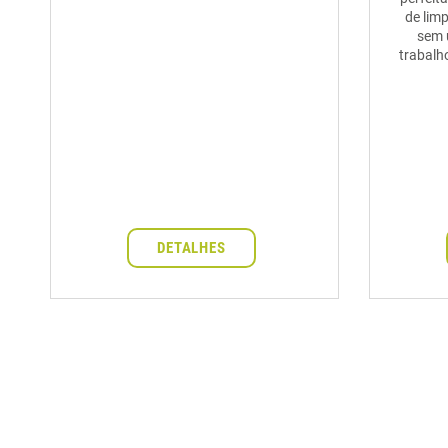
de lim
sem 
trabalh
DETALHES