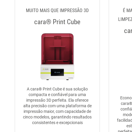
MUITO MAIS QUE IMPRESSÃO 3D
É MA
LIMPEZ
cara® Print Cube
ca
A cara® Print Cube é sua solução
compacta e confiável para uma
Econo
impressão 3D perfeita. Ela oferece
cara®
alta precisão com uma plataforma de
confiá
impressão maior, com capacidade de
mode
cinco modelos, garantindo resultados
facilida
consistentes e excepcionais
es
perfeit