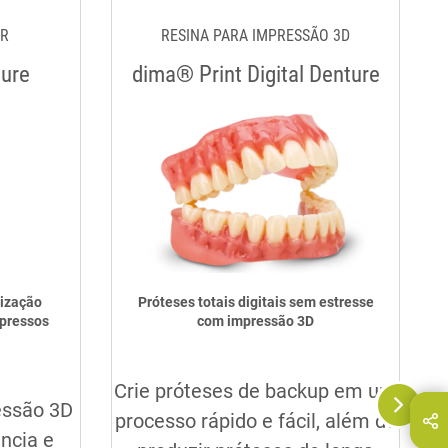
OR
RESINA PARA IMPRESSÃO 3D
cure
dima® Print Digital Denture
rização
Próteses totais digitais sem estresse
mpressos
com impressão 3D
Crie próteses de backup em um
Q
essão 3D
processo rápido e fácil, além de
a página em:
E-Mail
ncia e