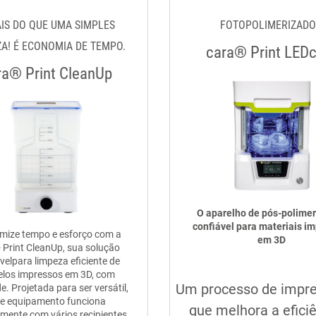
IS DO QUE UMA SIMPLES
FOTOPOLIMERIZAD
A! É ECONOMIA DE TEMPO.
cara® Print LED
ra® Print CleanUp
O aparelho de pós-polime
confiável para materiais i
mize tempo e esforço com a
em 3D
 Print CleanUp, sua solução
velpara limpeza eficiente de
los impressos em 3D, com
Um processo de impr
de. Projetada para ser versátil,
Compartilhe ess
te equipamento funciona
que melhora a eficiê
amente com vários recipientes