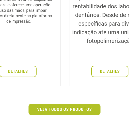
peza e oferece uma operação
rentabilidade dos labo
uso das mãos, para limpar
dentários: Desde de 
os diretamente na plataforma
de impressão.
específicas para di
indicação até uma un
fotopolimerizaç
DETALHES
DETALHES
VEJA TODOS OS PRODUTOS