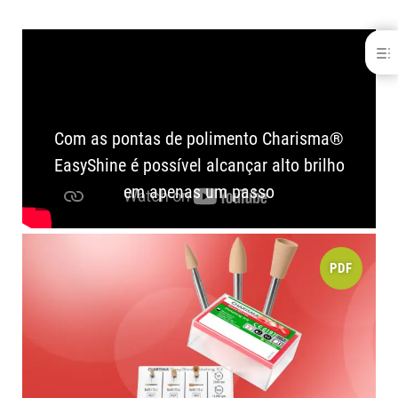
Charisma® EasyShine
BENEFÍCIOS
BOM SABER
INDICAÇÕES
Com as pontas de polimento Charisma®
ESTUDOS CIENTÍFICOS
DOWNLOADS
EasyShine é possível alcançar alto brilho
PRODUTOS RELACIONADOS
em apenas um passo
PDF