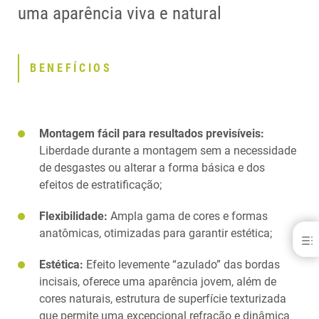
uma aparência viva e natural
BENEFÍCIOS
Montagem fácil para resultados previsíveis:
Liberdade durante a montagem sem a necessidade
de desgastes ou alterar a forma básica e dos
efeitos de estratificação;
Flexibilidade:
Ampla gama de cores e formas
anatômicas, otimizadas para garantir estética;
Delara®
Estética:
Efeito levemente “azulado” das bordas
BENEFÍCIOS
incisais, oferece uma aparência jovem, além de
BOM SABER
OPINIÃO
cores naturais, estrutura de superfície texturizada
APLICAÇÃO
que permite uma excepcional refração e dinâmica