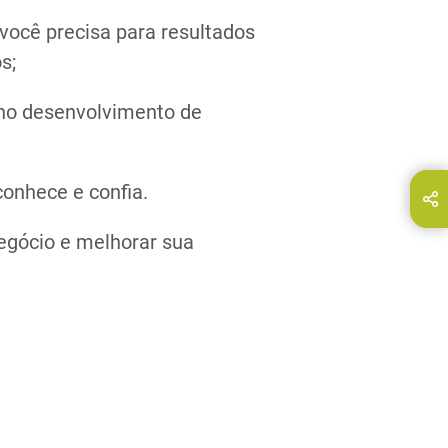
você precisa para resultados
s;
 no desenvolvimento de
onhece e confia.
a página em:
E-Mail
egócio e melhorar sua