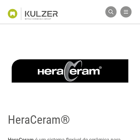
HeraCeram®
HeraCeram
é um sistema flexível de cerâmica para