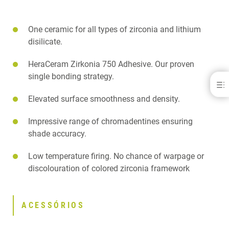
One ceramic for all types of zirconia and lithium
disilicate.
HeraCeram Zirkonia 750 Adhesive. Our proven
single bonding strategy.
HeraCeram® Zirkonia 750
Elevated surface smoothness and density.
BENEFITS
ACESSÓRIOS
Impressive range of chromadentines ensuring
FAQ
shade accuracy.
DOWNLOADS
CONTACT
Low temperature firing. No chance of warpage or
RELATED PRODUCTS
discolouration of colored zirconia framework
ACESSÓRIOS