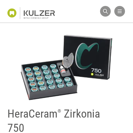
HeraCeram
Zirkonia
®
750