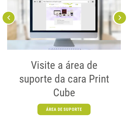
Checklist de pré-
Visite a área de
Entre em contato
suporte da cara Print
instalação
ENTRAR EM CONTATO
Cube
Verifique agora se o sistema cara
Print se adapta à configuração do
ÁREA DE SUPORTE
seu laboratório.