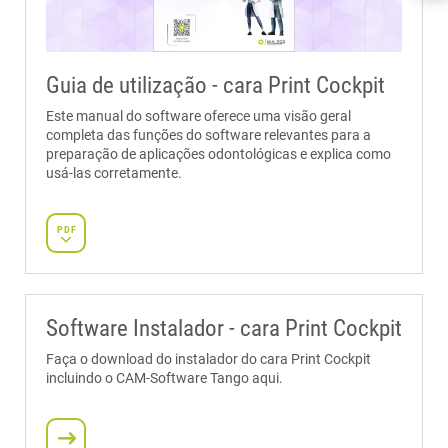
NEWS & UPDATES
CARA PRINT COCKPIT
CONFIGURAÇÕES E USO DO CARA PRINT COCKPIT
VÍDEOS CARA PRINT COCKPIT
Guia de utilização - cara Print Cockpit
DIMA MATERIALS
SELECIONE SUA DIMA PRINT
Este manual do software oferece uma visão geral
CARA PRINT CUBE
completa das funções do software relevantes para a
preparação de aplicações odontológicas e explica como
IMPRIMA COM A CARA PRINT CUBE
usá-las corretamente.
DOWNLOAD DO ARQUIVO DE IMPRESSÃO
VÍDEOS CARA PRINT CUBE
CARA PRINT CLEANUP
PDF
CARA PRINT LEDCURE
VÍDEOS PARA O CARA PRINT LEDCURE
SUPPORT
FAQS
Software Instalador - cara Print Cockpit
SUPORTE TÉCNICO
SUPORTE PARA OUTROS EQUIPAMENTOS CARA PRINT
Faça o download do instalador do cara Print Cockpit
incluindo o CAM-Software Tango aqui.