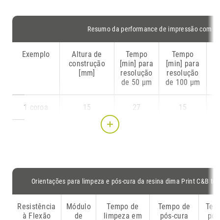
Resumo da performance de impressão com di
Exemplo
Altura de
Tempo
Tempo
C
construção
[min] para
[min] para
m
[mm]
resolução
resolução
de 50 µm
de 100 µm
1 coroa
15
27
15
30 coroas
15
30
20
1 ponte (3
17
28
16
elementos)
Orientações para limpeza e pós-cura da resina dima Print C&B te
*Preço calculado com base na tabela de varejo sugerido de s
preço vigente.
Resistência
Módulo
Tempo de
Tempo de
Tem
à Flexão
de
limpeza em
pós-cura
pós