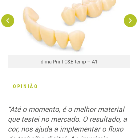
Benefícios para impressão 3D de coroas e pontes
dima Print C&B temp (1000g)
dima Print C&B temp – A1
dima Print C&B temp – A2
OPINIÃO
“Até o momento, é o melhor material
que testei no mercado. O resultado, a
cor, nos ajuda a implementar o fluxo