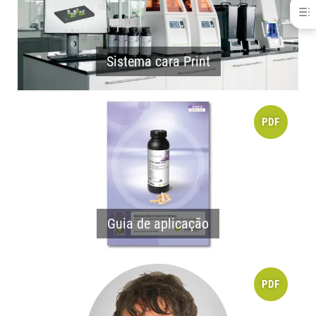
dima® Print C&amp;B temp
BENEFÍCIOS
BOM SABER
Sistema cara Print
INDICAÇÕES
OPINIÃO
ESPECIFICAÇÕES
DOWNLOADS
PDF
PRODUTOS RELACIONADOS
Guia de aplicação
PDF