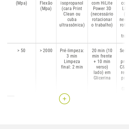
(Mpa)
Flexão
isopropanol
com HiLite
com
Resumo da aplicação
(Mpa)
(cara Print
Power 3D
LED
Clean ou
(necessário
(n
Indicação
Classificação
Disponível
Informação
Ap
cuba
rotacionar
nece
nas cores
de
ultrassônica)
o trabalho)
rota
destaque
tra
> 50
> 2000
Pré-limpeza:
20 min (10
Sele
3 min
min frente
Coroas e
Não
A1, A2,
X
Limpeza
+ 10 min
pro
pontes
aplicável
A3,
final: 2 min
verso)
C&B 
A3,5, B1,
lado) em
real
B2 e
Glicerina
pro
BL
Gli